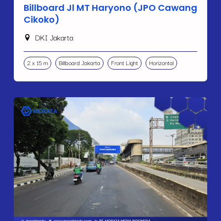
Billboard Jl MT Haryono (JPO Cawang
Cikoko)
DKI Jakarta
2 x 15 m
Billboard Jakarta
Front Light
Horizontal