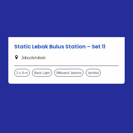
Static Lebak Bulus Station – Set 11
Jabodetabek
3 x 8 m
Back Light
Billboard Jakarta
Vertikal