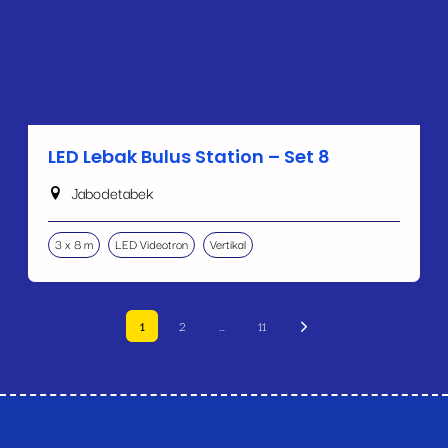
LED Lebak Bulus Station – Set 8
Jabodetabek
3 x 8 m
LED Videotron
Vertikal
1
2
…
11