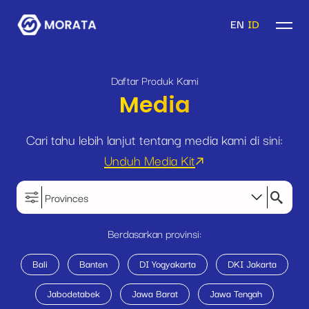
EN
ID
Daftar Produk Kami
Media
Cari tahu lebih lanjut tentang media kami di sini:
Unduh Media Kit
Provinces
Berdasarkan provinsi:
Bali
Banten
DI Yogyakarta
DKI Jakarta
Jabodetabek
Jawa Barat
Jawa Tengah