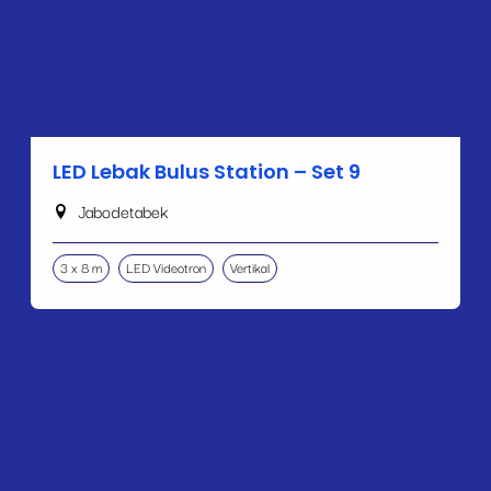
LED Lebak Bulus Station – Set 9
Jabodetabek
3 x 8 m
LED Videotron
Vertikal