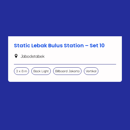
Static Lebak Bulus Station – Set 10
Jabodetabek
3 x 8 m
Back Light
Billboard Jakarta
Vertikal