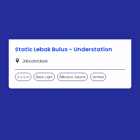
Static Lebak Bulus – Understation
Jabodetabek
2 x 4 m
Back Light
Billboard Jakarta
Vertikal