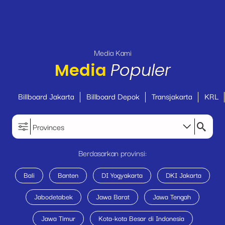
Media Kami
Media
Populer
Billboard Jakarta
Billboard Depok
Transjakarta
KRL
Provinces
Berdasarkan provinsi:
Bali
Banten
DI Yogyakarta
DKI Jakarta
Jabodetabek
Jawa Barat
Jawa Tengah
Jawa Timur
Kota-kota Besar di Indonesia