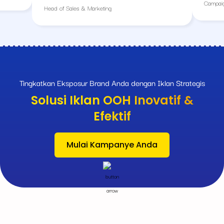
Campaig
Head of Sales & Marketing
Tingkatkan Eksposur Brand Anda dengan Iklan Strategis
Solusi Iklan OOH Inovatif &
Efektif
Mulai Kampanye Anda