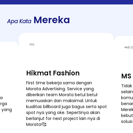
Mereka
Apa Kata
Hikmat Fashion
MS
First time bekerja sama dengan
Tidak
Morata Advertising. Service yang
selai
diberikan team Morata betul betul
ta
komun
memuaskan dan maksimal. Untuk
arga
bena
kualitas billboard juga bagus serta spot
n yang
Merek
spot nya yang oke. Sepertinya akan
kebu
berlanjut for next project lain nya di
solus
Morata!🥰