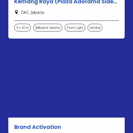
Kemang Raya (Plaza Adorama Side
B)
DKI Jakarta
5 x 10 m
Billboard Jakarta
Front Light
Vertikal
Brand Activation