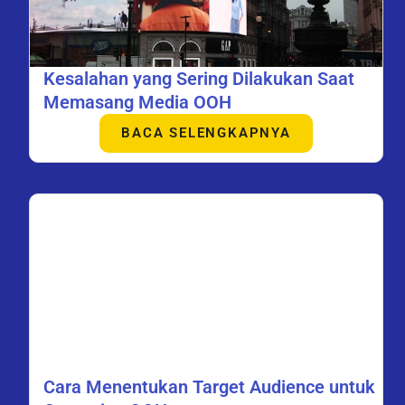
Kesalahan yang Sering Dilakukan Saat
Memasang Media OOH
BACA SELENGKAPNYA
Cara Menentukan Target Audience untuk