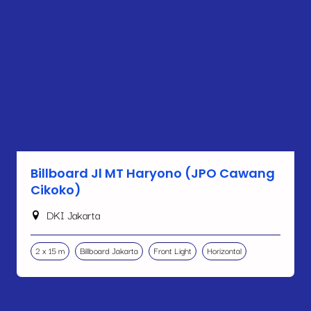
Billboard Jl MT Haryono (JPO Cawang
Cikoko)
DKI Jakarta
2 x 15 m
Billboard Jakarta
Front Light
Horizontal