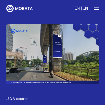
EN
|
IN
LED Videotron