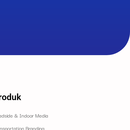
roduk
adside & Indoor Media
nsportation Branding