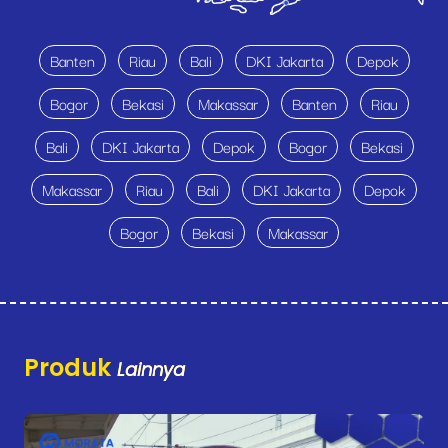
Banten
Riau
Bali
DKI Jakarta
Depok
Bogor
Bekasi
Makassar
Banten
Riau
Bali
DKI Jakarta
Depok
Bogor
Bekasi
Makassar
Riau
Bali
DKI Jakarta
Depok
Bogor
Bekasi
Makassar
Produk
Lainnya