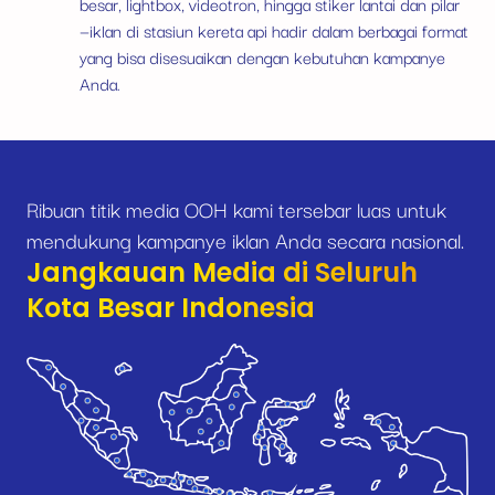
besar, lightbox, videotron, hingga stiker lantai dan pilar
—iklan di stasiun kereta api hadir dalam berbagai format
yang bisa disesuaikan dengan kebutuhan kampanye
Anda.
Ribuan titik media OOH kami tersebar luas untuk
mendukung kampanye iklan Anda secara nasional.
Jangkauan Media di Seluruh
Kota Besar Indonesia