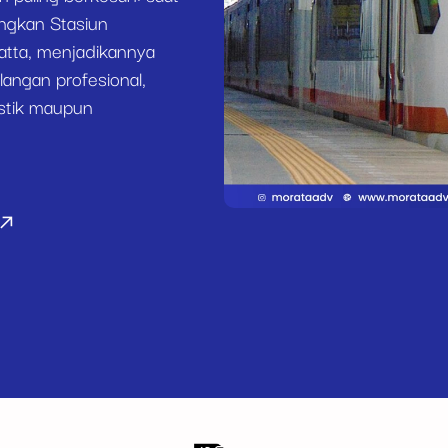
ngkan Stasiun
atta, menjadikannya
angan profesional,
estik maupun