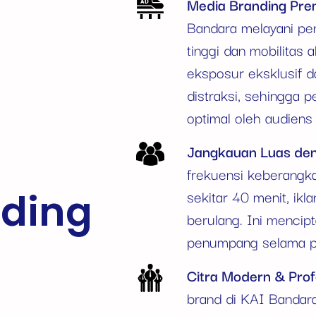
Media Branding Pre
Bandara melayani pe
tinggi dan mobilitas 
eksposur eksklusif 
distraksi, sehingga 
optimal oleh audiens
Jangkauan Luas den
frekuensi keberangk
ding
sekitar 40 menit, ikl
berulang. Ini menci
penumpang selama pe
Citra Modern & Prof
brand di KAI Bandar