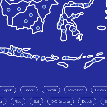
Depok
Bogor
Bekasi
Makassar
Banten
ar
Riau
Bali
DKI Jakarta
Depok
B