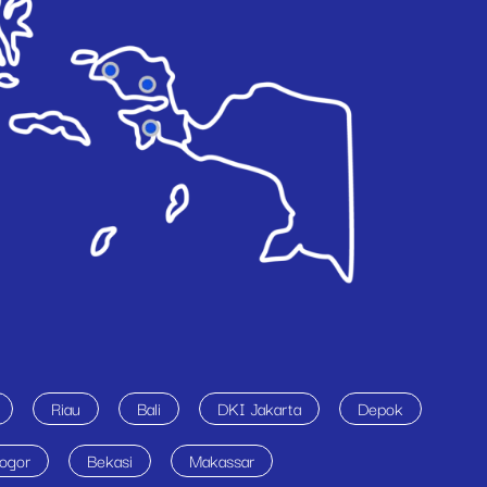
Riau
Bali
DKI Jakarta
Depok
ogor
Bekasi
Makassar