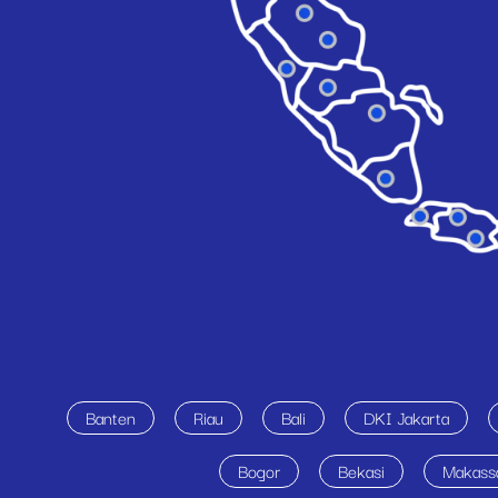
Banten
Riau
Bali
DKI Jakarta
Bogor
Bekasi
Makass