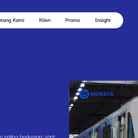
ntang Kami
Klien
Promo
Insight
 paling berkesan: saat