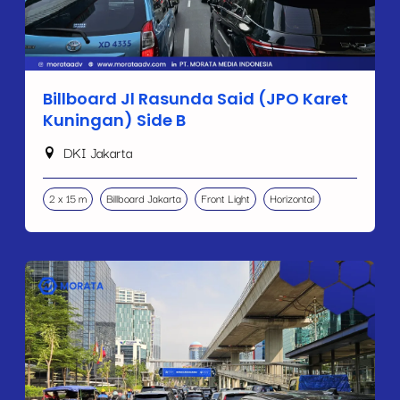
Billboard Jl Rasunda Said (JPO Karet
Kuningan) Side B
DKI Jakarta
2 x 15 m
Billboard Jakarta
Front Light
Horizontal