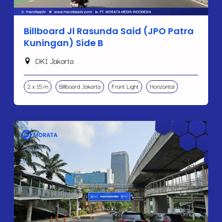
Billboard Jl Rasunda Said (JPO Patra
Kuningan) Side B
DKI Jakarta
2 x 15 m
Billboard Jakarta
Front Light
Horizontal