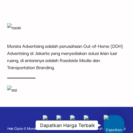
Morata Advertising adalah perusahaan Out-of-Home (OOH)
Advertising di Jakarta yang menyediakan solusi iklan luar
ruang, di antaranya adalah Roadside Media dan
Transportation Branding.
Dapat
Dapatkan Harga Terbaik
Hak Cipta © Morata oleh PT Morata Media Indonesia. Seluruh Hak Dilindungi
Harga