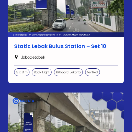
Static Lebak Bulus Station – Set 10
Jabodetabek
3 x 8 m
Back Light
Billboard Jakarta
Vertikal