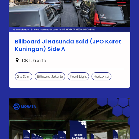
Billboard Jl Rasunda Said (JPO Karet
Kuningan) Side A
DKI Jakarta
2 x 15 m
Billboard Jakarta
Front Light
Horizontal