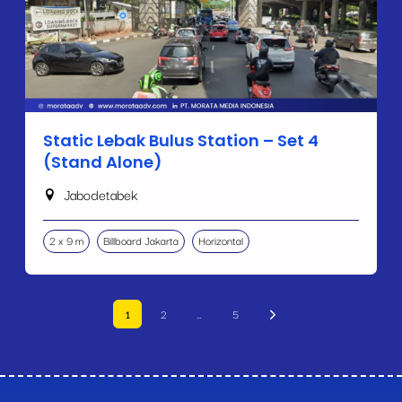
Static Lebak Bulus Station – Set 4
(Stand Alone)
Jabodetabek
2 x 9 m
Billboard Jakarta
Horizontal
1
2
…
5