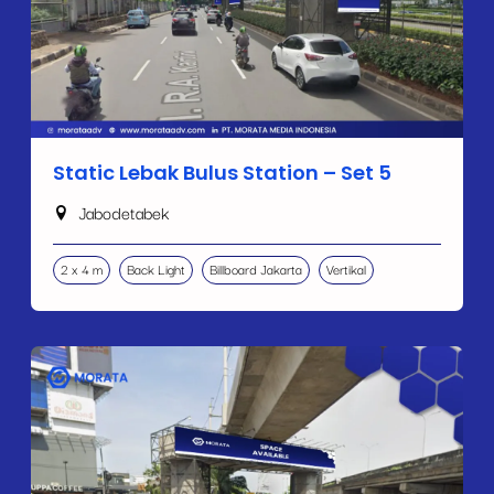
Static Lebak Bulus Station – Set 5
Jabodetabek
2 x 4 m
Back Light
Billboard Jakarta
Vertikal