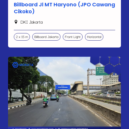
Billboard Jl MT Haryono (JPO Cawang
Cikoko)
DKI Jakarta
2 x 15 m
Billboard Jakarta
Front Light
Horizontal