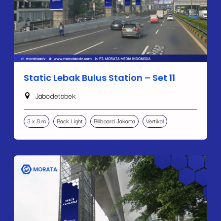
Static Lebak Bulus Station – Set 11
Jabodetabek
3 x 8 m
Back Light
Billboard Jakarta
Vertikal