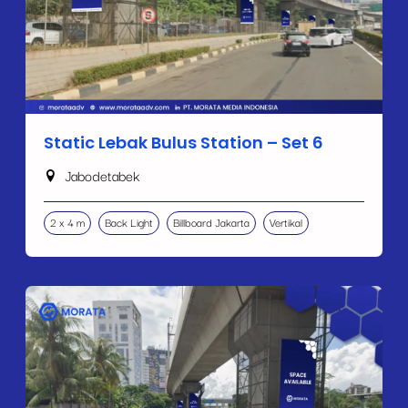
Static Lebak Bulus Station – Set 6
Jabodetabek
2 x 4 m
Back Light
Billboard Jakarta
Vertikal