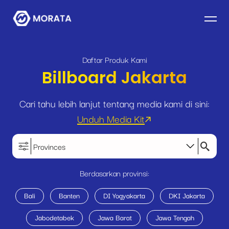
Daftar Produk Kami
Billboard Jakarta
Cari tahu lebih lanjut tentang media kami di sini:
Unduh Media Kit
Provinces
Berdasarkan provinsi:
Bali
Banten
DI Yogyakarta
DKI Jakarta
Jabodetabek
Jawa Barat
Jawa Tengah