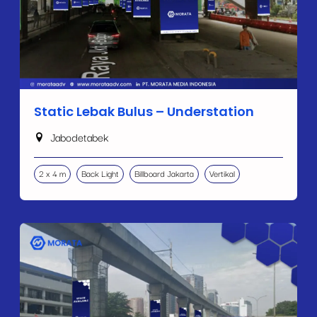
Static Lebak Bulus – Understation
Jabodetabek
2 x 4 m
Back Light
Billboard Jakarta
Vertikal