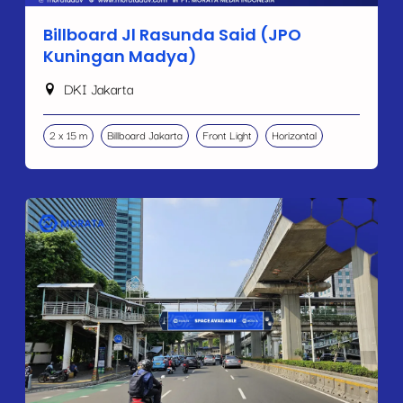
Billboard Jl Rasunda Said (JPO
Kuningan Madya)
DKI Jakarta
2 x 15 m
Billboard Jakarta
Front Light
Horizontal