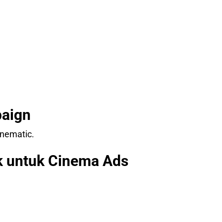
paign
inematic.
k untuk Cinema Ads