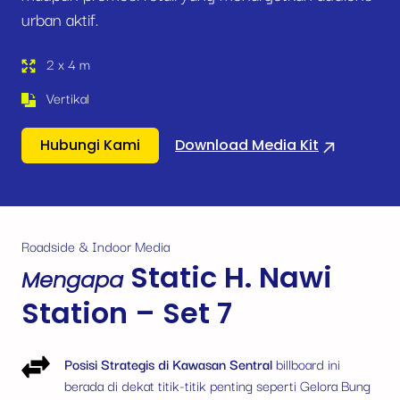
urban aktif.
2 x 4 m
Vertikal
Hubungi Kami
Download Media Kit
Roadside & Indoor Media
Static H. Nawi
Mengapa
Station – Set 7
Posisi Strategis di Kawasan Sentral
billboard ini
berada di dekat titik-titik penting seperti Gelora Bung