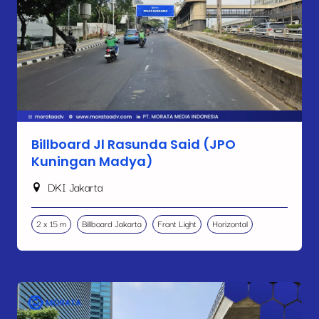
Billboard Jl Rasunda Said (JPO
Kuningan Madya)
DKI Jakarta
2 x 15 m
Billboard Jakarta
Front Light
Horizontal