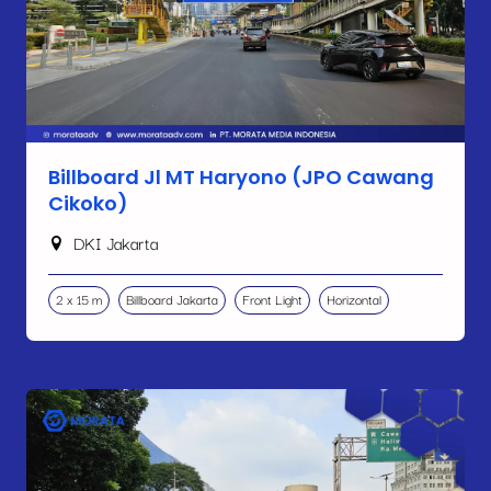
Billboard Jl MT Haryono (JPO Cawang
Cikoko)
DKI Jakarta
2 x 15 m
Billboard Jakarta
Front Light
Horizontal