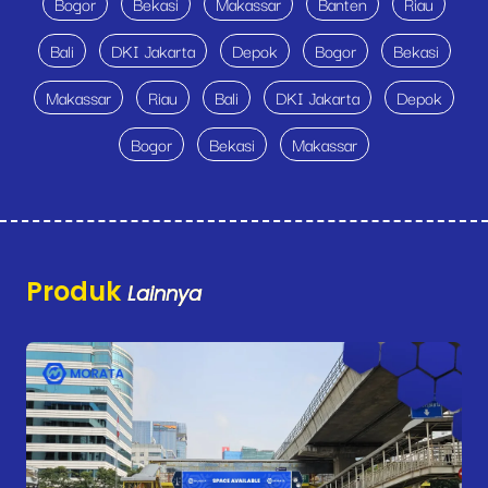
Bogor
Bekasi
Makassar
Banten
Riau
Bali
DKI Jakarta
Depok
Bogor
Bekasi
Makassar
Riau
Bali
DKI Jakarta
Depok
Bogor
Bekasi
Makassar
Produk
Lainnya