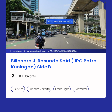
Billboard Jl Rasunda Said (JPO Patra
Kuningan) Side B
DKI Jakarta
2 x 15 m
Billboard Jakarta
Front Light
Horizontal