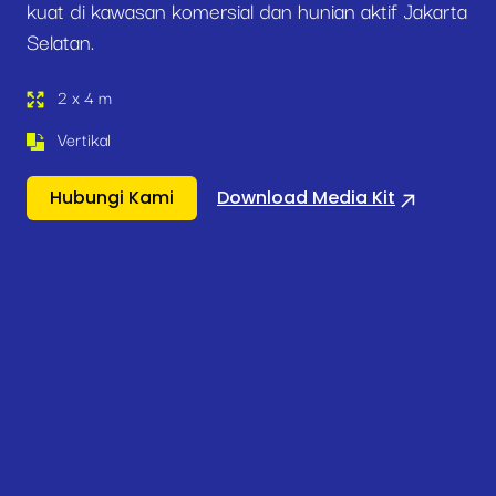
kuat di kawasan komersial dan hunian aktif Jakarta
Selatan.
2 x 4 m
Vertikal
Hubungi Kami
Download Media Kit
Roadside & Indoor Media
Static Blok A
Mengapa
Station – Set 6
Posisi Strategis di Kawasan Sentral
billboard ini