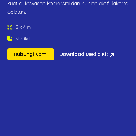
kuat di kawasan komersial dan hunian aktif Jakarta
Selatan.
2 x 4 m
Vertikal
Hubungi Kami
Download Media Kit
Roadside & Indoor Media
Static Blok A
Mengapa
Station – Set 3
Posisi Strategis di Kawasan Sentral
billboard ini