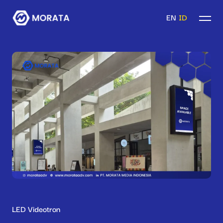
EN
ID
LED Videotron