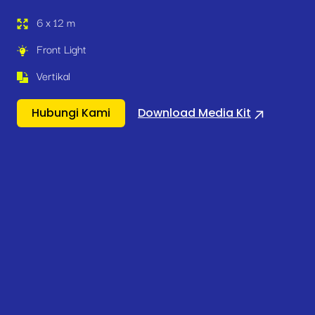
6 x 12 m
Front Light
Vertikal
Hubungi Kami
Download Media Kit
Roadside & Indoor Media
Billboard
Mengapa
Jakarta Pusat – Jl.
Gerbang Pemuda (Titik