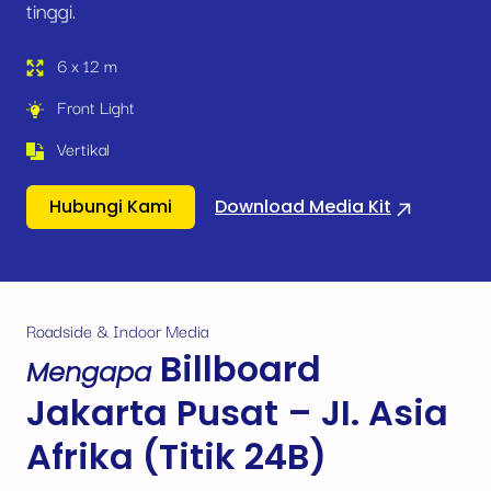
tinggi.
6 x 12 m
Front Light
Vertikal
Hubungi Kami
Download Media Kit
Roadside & Indoor Media
Billboard
Mengapa
Jakarta Pusat – JI. Asia
Afrika (Titik 24B)