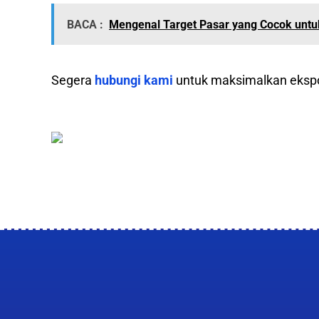
BACA :
Mengenal Target Pasar yang Cocok untuk
Segera
hubungi kami
untuk maksimalkan eksp