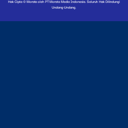
Hak Cipta © Morata oleh PT Morata Media Indonesia. Seluruh Hak Dilindungi
Undang-Undang.