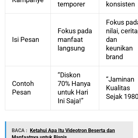
temporer
konsisten
Fokus pad
Fokus pada
nilai, cerita
Isi Pesan
manfaat
dan
langsung
keunikan
brand
“Diskon
“Jaminan
Contoh
70% Hanya
Kualitas
Pesan
untuk Hari
Sejak 1980
Ini Saja!”
BACA :
Ketahui Apa Itu Videotron Beserta dan
Manfaatnya untuk Bisnis