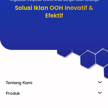
Solusi Iklan OOH Inovatif &
Efektif
Tentang Kami
Produk