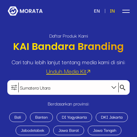
|
EN
IN
Daftar Produk Kami
KAI Bandara Branding
Cari tahu lebih lanjut tentang media kami di sini:
Unduh Media Kit
Sumatera Utara
Berdasarkan provinsi:
Bali
Banten
DI Yogyakarta
DKI Jakarta
Jabodetabek
Jawa Barat
Jawa Tengah