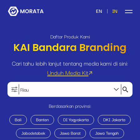
|
EN
IN
Daftar Produk Kami
KAI Bandara Branding
Cari tahu lebih lanjut tentang media kami di sini:
Unduh Media Kit
Riau
Berdasarkan provinsi:
Bali
Banten
DI Yogyakarta
DKI Jakarta
Jabodetabek
Jawa Barat
Jawa Tengah