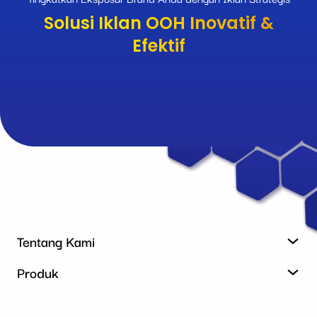
Solusi Iklan OOH Inovatif &
Efektif
Tentang Kami
Produk